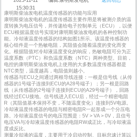
2025-11-11
编辑:康明斯发电机
返回动态
15:30:31
康明斯柴油发电机温度传感器的功能与应用
康明斯柴油发电机的温度传感器主要作用是将被测介质的温
度转换为电压信号，并传递给电子控制单元（ECU），以便
ECU根据温度信号实现对康明斯柴油发电机的各种控制功
能。冷却液温度传感器的结构如图1所示。该温度传感器的
核心组件是一个热敏电阻，其阻值会随着温度的变化而变
化。根据阻值对冷却液温度变化的响应，热敏电阻可分为正
温度系数（PTC）和负温度系数（NTC）两种类型。目前，
电控的康明斯柴油发电机上使用的大多数温度传感器都是
NTC类型，温度越高，电阻值则越小。
传感器与ECU之间通过两根导线连接：一根是信号线（从传
感器的1号端子连接到ECU的A28号端子）；另一根是回路
线（从传感器的2号端子连接到ECU的A29号端子），回路
线经过ECU接地。信号线进入ECU后，经过一个精密电阻
R（其阻值基本保持不变，不随温度变化）连接到5V电源。
冷却液温度传感器的电阻与精密电阻R一起形成一个分压电
路。冷却液温度信号的电压范围是：5V > VA > 0V，且信号
电压VA与冷却液温度传感器的电阻RW成正比，与冷却液温
度成反比。
测量冷却液的温度，主要用于冷启动控制、目标怠速计算以