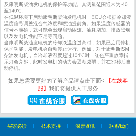
及康明斯柴油发电机的保护等功能。其测量范围通常为-40
至140℃。
在低温环境下启动康明斯柴油发电机时，ECU会根据冷却液
温度信号调整混合气浓度和喷油提前角。如果温度传感器的
信号不准确，就可能会出现启动困难、油耗增加、排放黑烟
以及发电机性能不足等问题。
当康明斯柴油发电机的冷却液温度过高时，如果已启用停机
保护功能，发电机会自动停止运行。例如，对于康明斯ISM
柴油发电机，当冷却液温度超过104℃时，红色严重故障指
1
2
3
4
示灯会亮起，此时发电机的动力会逐渐减弱，并在30秒后自
动停机。
如果您需要更好的了解产品请点击下面<
【在线客
服】
我们将提供人工服务
买家必读
技术支持
深康资讯
联系我们