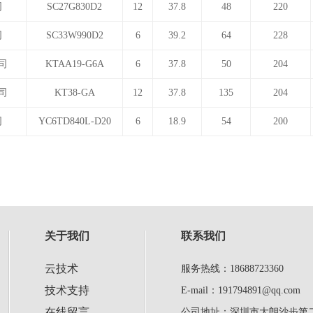
司
SC27G830D2
12
37.8
48
220
司
SC33W990D2
6
39.2
64
228
司
KTAA19-G6A
6
37.8
50
204
司
KT38-GA
12
37.8
135
204
司
YC6TD840L-D20
6
18.9
54
200
关于我们
联系我们
云技术
服务热线：18688723360
技术支持
E-mail：191794891@qq.com
在线留言
公司地址：深圳市大朗沙步第