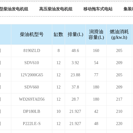
型柴油发电机组
高压柴油发电机组
移动拖车式电站
集装
润滑油
燃油消耗
柴油机型号
缸数
排量(L)
容量(L)
(g/kw.h)
司
8190ZLD
8
48.6
160
205
司
SDV610
12
3.92
54
209
司
12V2000G65
12
23.88
77
205
司
SDV660
12
37.8
180
209
司
WD269TAD56
12
28.7
180
217
司
DP180LB
10
21.927
42
210
司
P222LE-S
12
21.927
48
220